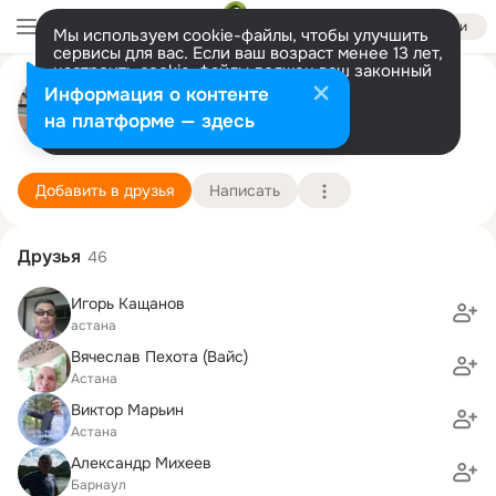
Войти
Мы используем cookie-файлы, чтобы улучшить
сервисы для вас. Если ваш возраст менее 13 лет,
настроить cookie-файлы должен ваш законный
Сергей Зобков
представитель.
Больше информации
Информация о контенте
Разрешить все
Настроить
на платформе — здесь
Bremen
12 мая (55 лет)
28 школа
Подробнее
Добавить в друзья
Написать
Друзья
46
Игорь Кащанов
астана
Вячеслав Пехота (Вайс)
Астана
Виктор Марьин
Астана
Александр Михеев
Барнаул