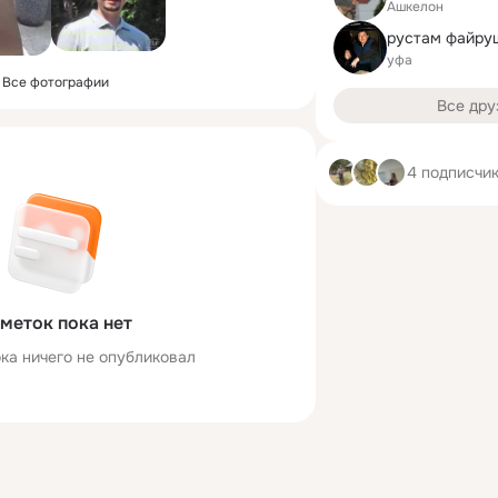
Ашкелон
рустам файру
уфа
Все фотографии
Все дру
4 подписчи
меток пока нет
ка ничего не опубликовал