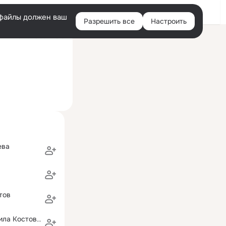
Войти
e-файлы должен ваш
Разрешить все
Настроить
Правая
ий визит: 26 сен 2019
колонка
ева
тов
Борис & Людмила Костовецкие