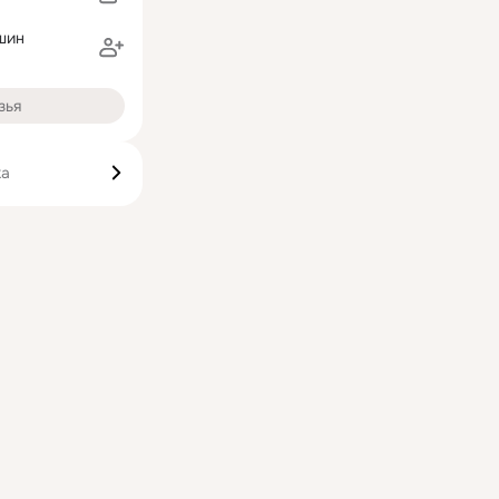
шин
зья
ка