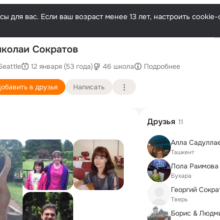
ы для вас. Если ваш возраст менее 13 лет, настроить cooki
Последн
колаи Сократов
Seattle
12 января (53 года)
46 школа
Подробнее
обавить в друзья
Написать
Друзья
11
Алла Садулла
Ташкент
Лола Раимова
Бухара
Георгий Сокра
Тверь