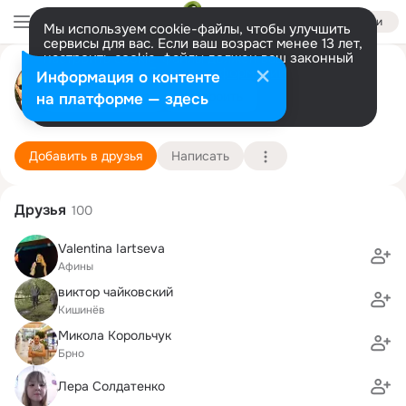
Войти
Мы используем cookie-файлы, чтобы улучшить
сервисы для вас. Если ваш возраст менее 13 лет,
настроить cookie-файлы должен ваш законный
Игорь Кулик
представитель.
Больше информации
Информация о контенте
Разрешить все
Настроить
на платформе — здесь
Киев
12 ноября (60 лет)
14 школа
Подробнее
Добавить в друзья
Написать
Друзья
100
Valentina Iartseva
Афины
виктор чайковский
Кишинёв
Микола Корольчук
Брно
Лера Солдатенко