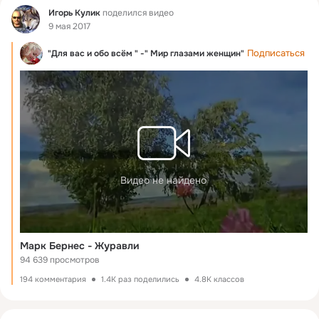
Фид
Игорь Кулик
поделился видео
9 мая 2017
Подписаться
"Для вас и обо всём " -" Мир глазами женщин"
Видео не найдено
Марк Бернес - Журавли
94 639 просмотров
194 комментария
1.4K раз поделились
4.8K классов