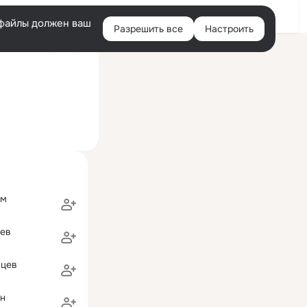
Войти
e-файлы должен ваш
Разрешить все
Настроить
Правая
ий визит: 20 авг 2012
колонка
им
еев
вцев
н