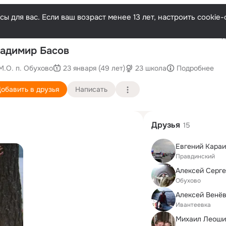
ы для вас. Если ваш возраст менее 13 лет, настроить cooki
Последн
адимир Басов
М.О. п. Обухово
23 января (49 лет)
23 школа
Подробнее
обавить в друзья
Написать
Друзья
15
Евгений Кара
Правдинский
Алексей Серг
Обухово
Алексей Венё
Ивантеевка
Михаил Леоши