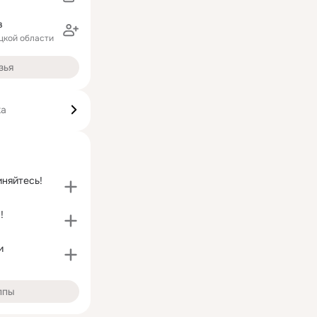
в
цкой области
зья
ка
няйтесь!
!
и
ппы