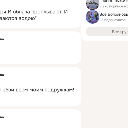
Горные лыжи 
31276 подписчик
ря,И облака проплывают, И 
Все Бояриновы
ваются водою"
85 подписчиков
Все гру
ова
ова
 любви всем моим подружкам!
ова