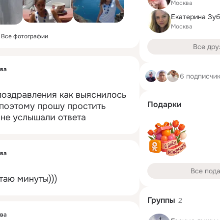
Москва
Екатерина Зу
Москва
Все фотографии
Все дру
ова
6 подписчи
поздравления как выяснилось 
Подарки
 поэтому прошу простить 
 не услышали ответа
ова
Все под
таю минуты)))
Группы
2
ова