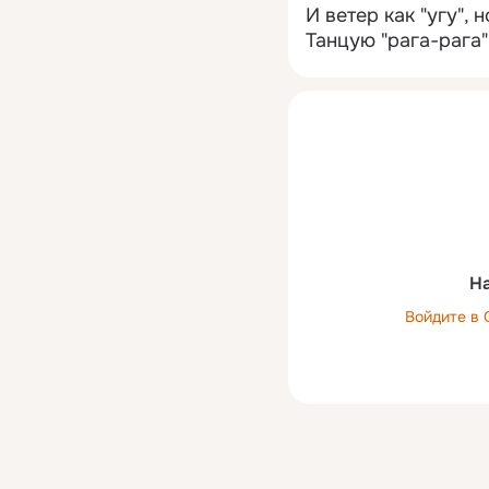
И ветер как "угу", 
Танцую "рага-рага".
На
Войдите в 