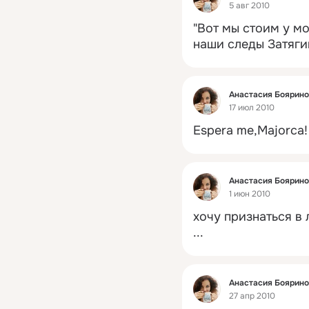
5 авг 2010
"Вот мы стоим у мо
наши следы Затяги
Фид
Анастасия Боярин
17 июл 2010
Espera me,Majorca!
Фид
Анастасия Боярин
1 июн 2010
хочу признаться в
...
Фид
Анастасия Боярин
27 апр 2010