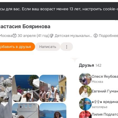
ы для вас. Если ваш возраст менее 13 лет, настроить cooki
Последн
астасия Бояринова
Москва
30 апреля (41 год)
Детская музыкальная школа им. Д
Подробне
обавить в друзья
Написать
Друзья
142
Олеся Якубов
Москва
Евгений Гума
заполярье
Лилия Подлат