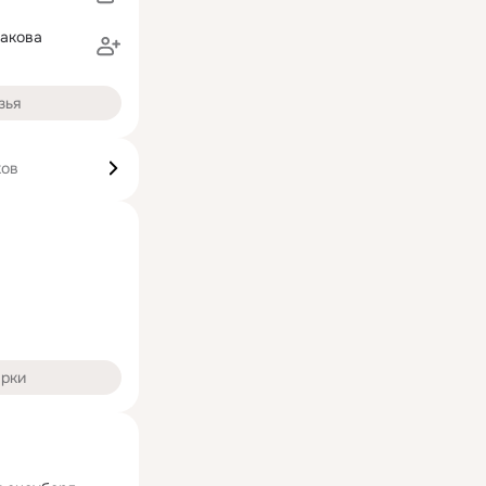
бакова
зья
ков
арки