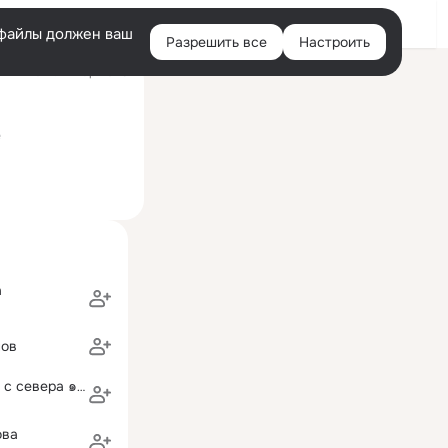
Войти
e-файлы должен ваш
Разрешить все
Настроить
Правая
ий визит: 21 мар 2025
колонка
унаевского
е
а
нов
๑۩۩๑ вредина с севера ๑۩۩๑ ❤
ова