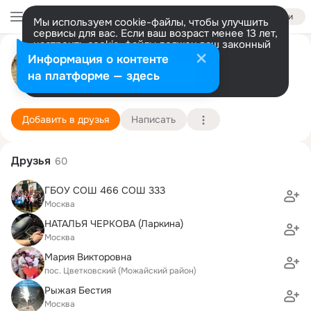
Войти
Мы используем cookie-файлы, чтобы улучшить
сервисы для вас. Если ваш возраст менее 13 лет,
настроить cookie-файлы должен ваш законный
Юлия Дубенкова
представитель.
Больше информации
Информация о контенте
Разрешить все
Настроить
на платформе — здесь
Москва
27 января (41 год)
466 школа
Подробнее
Добавить в друзья
Написать
Друзья
60
ГБОУ СОШ 466 СОШ 333
Москва
НАТАЛЬЯ ЧЕРКОВА (Ларкина)
Москва
Мария Викторовна
пос. Цветковский (Можайский район)
Рыжая Бестия
Москва