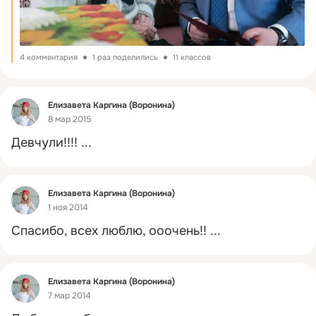
4 комментария
1 раз поделились
11 классов
Фид
Елизавета Каргина (Воронина)
8 мар 2015
Девчули!!!!
 ...
Фид
Елизавета Каргина (Воронина)
1 ноя 2014
Спасибо, всех люблю, ооочень!!
 ...
Фид
Елизавета Каргина (Воронина)
7 мар 2014