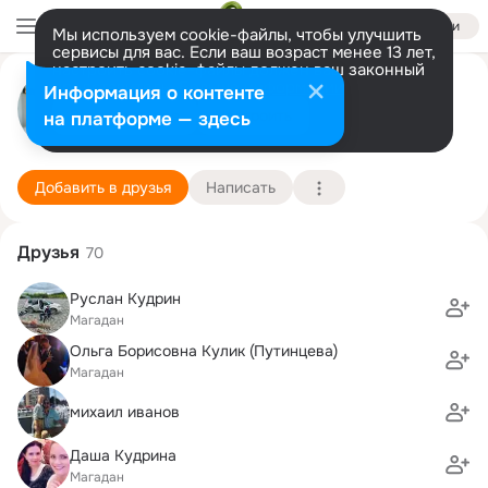
Войти
Мы используем cookie-файлы, чтобы улучшить
сервисы для вас. Если ваш возраст менее 13 лет,
настроить cookie-файлы должен ваш законный
Елизавета Каргина (Воронина)
представитель.
Больше информации
Информация о контенте
Разрешить все
Настроить
на платформе — здесь
Санкт-петербург
31 октября (43 года)
1 лицей им Н.К. Крупской
Подробнее
Добавить в друзья
Написать
Друзья
70
Руслан Кудрин
Магадан
Ольга Борисовна Кулик (Путинцева)
Магадан
михаил иванов
Даша Кудрина
Магадан