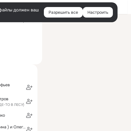
Войти
e-файлы должен ваш
Разрешить все
Настроить
Правая
ий визит: 12 фев 2021
колонка
офьев
тров
ГДЕ-ТО В ЛЕСУ)
нко
Татьяна(Неволина ) и Олег Агапчевы