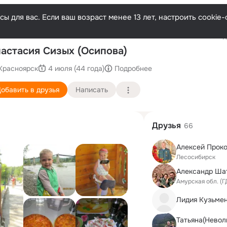
ы для вас. Если ваш возраст менее 13 лет, настроить cooki
Последн
астасия Сизых (Осипова)
Красноярск
4 июля (44 года)
Подробнее
обавить в друзья
Написать
Друзья
66
Алексей Прок
Лесосибирск
Александр Ша
Амурская обл. (
Лидия Кузьме