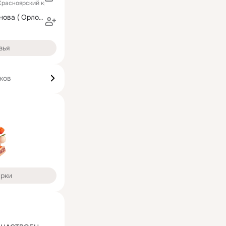
Красноярский край)
Ирина Соломонова ( Орлова)
зья
ков
арки