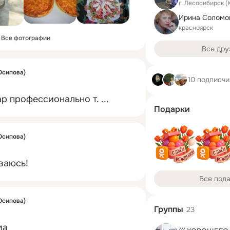
г. Лесосибирск (
красноярск
Все фотографии
Все дру
Осипова)
10 подписчи
р профессионально т.
 ...
Подарки
Осипова)
ваюсь!
Все под
Осипова)
Группы
23
ма