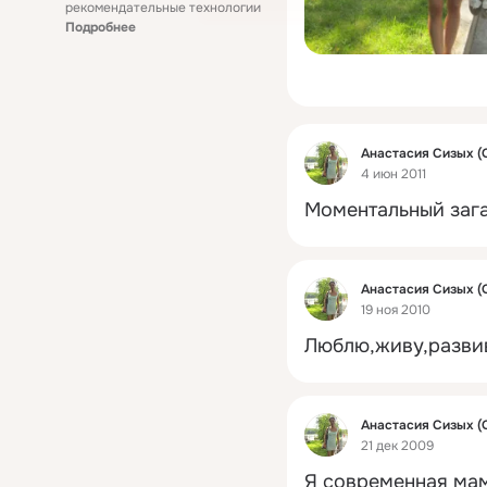
рекомендательные технологии
Подробнее
Фид
Анастасия Сизых (
4 июн 2011
Моментальный зага
Фид
Анастасия Сизых (
19 ноя 2010
Люблю,живу,разви
Фид
Анастасия Сизых (
21 дек 2009
Я современная ма