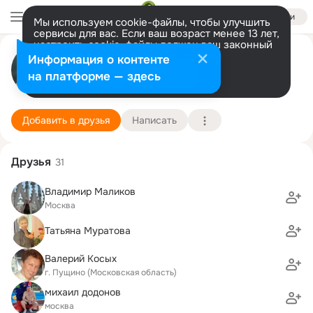
Войти
Мы используем cookie-файлы, чтобы улучшить
сервисы для вас. Если ваш возраст менее 13 лет,
настроить cookie-файлы должен ваш законный
Владимир Мотин
представитель.
Больше информации
Информация о контенте
Разрешить все
Настроить
на платформе — здесь
Хьюстон
18 сентября (65 лет)
698 школа (с лицейскими классами)
Подробнее
Добавить в друзья
Написать
Друзья
31
Владимир Маликов
Москва
Татьяна Муратова
Валерий Косых
г. Пущино (Московская область)
михаил додонов
москва