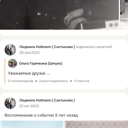
Фид
Людмила Hollmann ( Салтыкова )
поделилась заметкой
30 ноя 2023
Ольга Горячкина (Шмунк)
Уважаемые друзья.
 ...
0 комментариев
2 раза поделились
11 классов
Фид
Людмила Hollmann ( Салтыкова )
22 окт 2023
Воспоминание о событии 5 лет назад