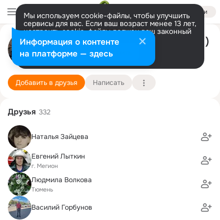
Войти
Мы используем cookie-файлы, чтобы улучшить
сервисы для вас. Если ваш возраст менее 13 лет,
настроить cookie-файлы должен ваш законный
представитель.
Больше информации
Людмила Hollmann ( Салтыкова )
Информация о контенте
Разрешить все
Настроить
на платформе — здесь
Aachen
25 апреля
Подробнее
Добавить в друзья
Написать
Друзья
332
Наталья Зайцева
Евгений Лыткин
г. Мегион
Людмила Волкова
Тюмень
Василий Горбунов