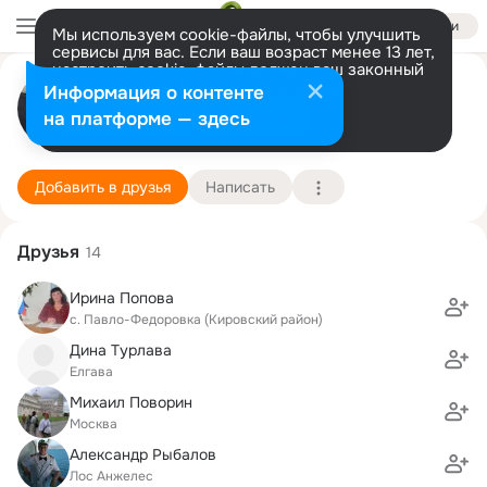
Войти
Мы используем cookie-файлы, чтобы улучшить
сервисы для вас. Если ваш возраст менее 13 лет,
настроить cookie-файлы должен ваш законный
Виктория Смышляева
представитель.
Больше информации
Информация о контенте
Разрешить все
Настроить
на платформе — здесь
Рига
14 мая (66 лет)
33 школа
Подробнее
Добавить в друзья
Написать
Друзья
14
Ирина Попова
с. Павло-Федоровка (Кировский район)
Дина Турлава
Елгава
Михаил Поворин
Москва
Александр Рыбалов
Лос Анжелес