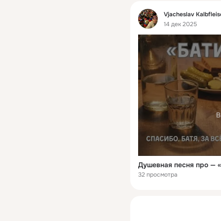
Фид
Vjacheslav Kalbflei
14 дек 2025
В
Душевная песня про — 
32 просмотра