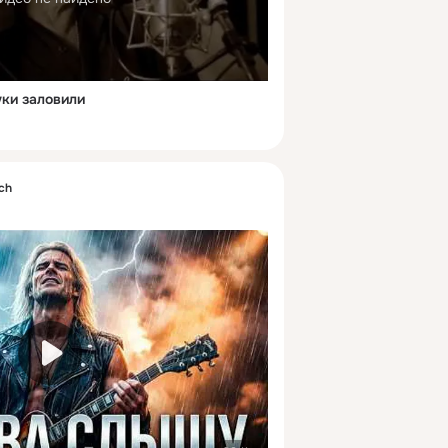
уки заловили
sch