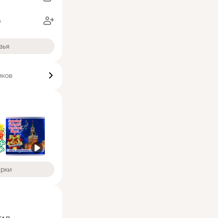
в
зья
иков
арки