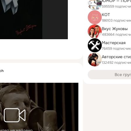
ЮМОР — ПОР
595559 подписчи
КОТ
186103 подписчи
Вкус Жуковы
483664 подписч
Мастерская
76459 подписчик
Авторские сти
132492 подписчи
sch
Все гру
идео не найдено