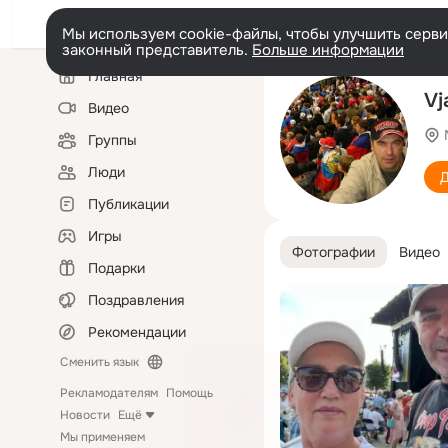
Мы используем cookie-файлы, чтобы улучшить сервис
законный представитель.
Больше информации
Левая
Главная
колонка
Vj
Видео
Группы
Люди
Д
Публикации
Игры
Фотографии
Видео
Подарки
Поздравления
Рекомендации
Сменить язык
Рекламодателям
Помощь
Новости
Ещё
Мы применяем