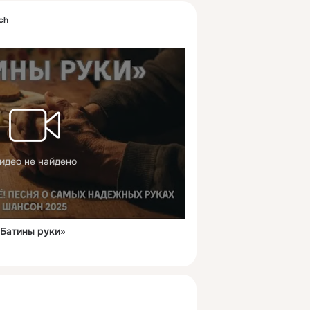
sch
идео не найдено
«Батины руки»