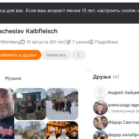
ы для вас. Если ваш возраст менее 13 лет, настроить cooki
П
acheslav Kalbfleisch
Miltenberg
15 августа (60 лет)
7 школа
Подробнее
обавить в друзья
Написать
Друзья
147
Музыка
Андрей Зайце
александр ядр
г. Новокузнецк (
Фёдор Светла
федор кaльбф