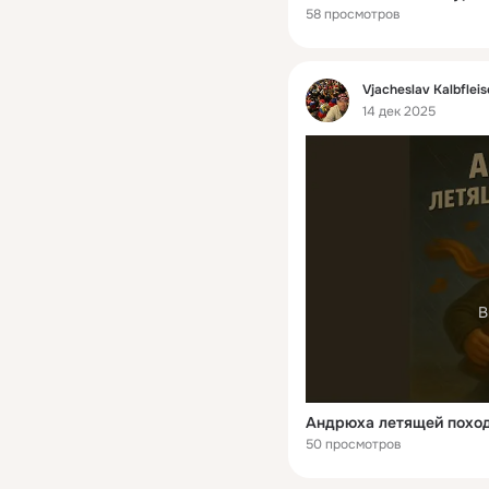
58 просмотров
Фид
Vjacheslav Kalbflei
14 дек 2025
В
Андрюха летящей похо
50 просмотров