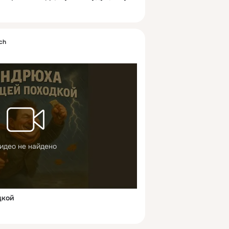
sch
идео не найдено
дкой