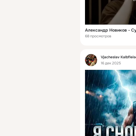
Александр Новиков - С
68 просмотров
Фид
Vjacheslav Kalbflei
16 дек 2025