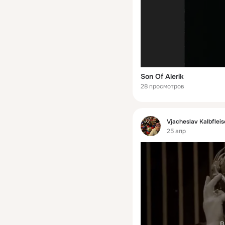
Son Of Alerik
28 просмотров
Фид
Vjacheslav Kalbflei
25 апр
В