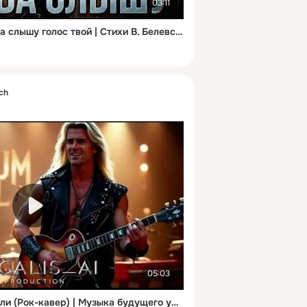
03:11
SILICIUM SOUL — Я снова слышу голос твой | Стихи В. Белевской | Рок-баллада
sch
05:03
SILICIUM SOUL — Журавли (Рок-кавер) | Музыка будущего уже здесь