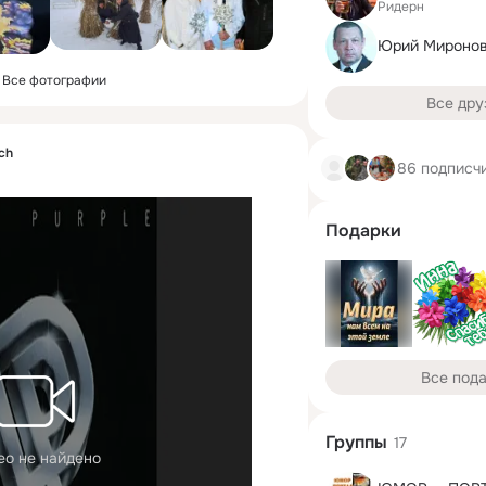
Ридерн
Юрий Мироно
Все фотографии
Все дру
sch
86 подписч
Подарки
Все под
Группы
17
ео не найдено