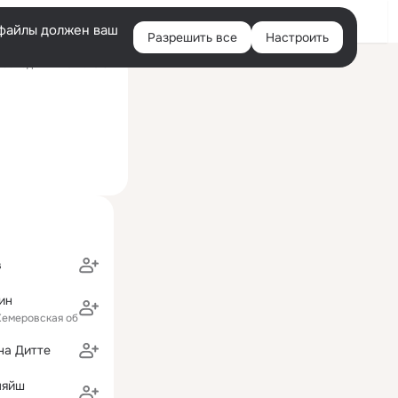
Войти
e-файлы должен ваш
Разрешить все
Настроить
Правая
оследний визит: 10:37
колонка
в
ин
Кемеровская область)
на Дитте
ляйш