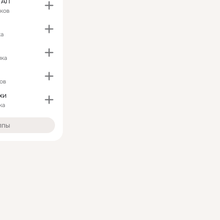
ТАЛ
ков
ка
ика
ов
хи
ка
ппы