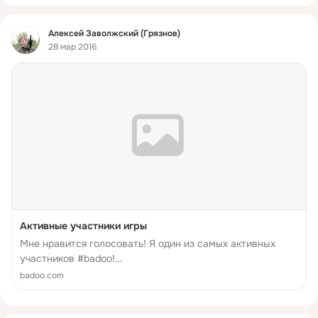
Фид
Алексей Заволжский (Грязнов)
28 мар 2016
Активные участники игры
Мне нравится голосовать! Я один из самых активных
участников #badoo!
http://badoo.com/ru/b/509441482/1318651294/7/
badoo.com