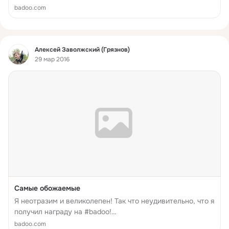
http://badoo.com/ru/b/503745850/1318310567/7/
badoo.com
Фид
Алексей Заволжский (Грязнов)
29 мар 2016
Самые обожаемые
Я неотразим и великолепен! Так что неудивительно, что я
получил награду на #badoo!
http://badoo.com/ru/b/509441482/1318651300/7/
badoo.com