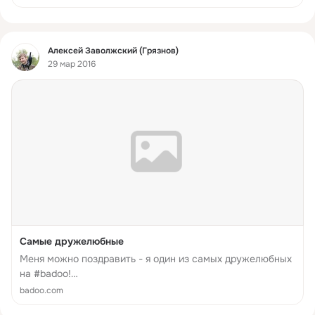
Фид
Алексей Заволжский (Грязнов)
29 мар 2016
Самые дружелюбные
Меня можно поздравить - я один из самых дружелюбных
на #badoo!
http://badoo.com/ru/b/509441482/1318651435/7/
badoo.com