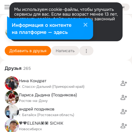
Войти
Мы используем cookie-файлы, чтобы улучшить
сервисы для вас. Если ваш возраст менее 13 лет,
настроить cookie-файлы должен ваш законный
Алексей Заволжский (Грязнов)
представитель.
Больше информации
Информация о контенте
Разрешить все
Настроить
на платформе — здесь
Москва (Иркутск)
16 апреля (44 года)
26 школа
Подробнее
Добавить в друзья
Написать
Друзья
265
Нина Кондрат
г. Спасск-Дальний (Приморский край)
Лариса Дыдина (Позднякова)
Ростов-на-Дону
андрей поздняков
г. Батайск (Ростовская область)
💖💖ELENA💟💟 SICHIK
Новосибирск