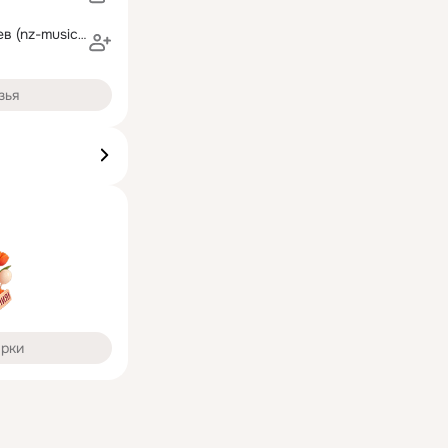
Николай Михеев (nz-musiccom)
зья
арки