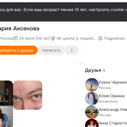
ы для вас. Если ваш возраст менее 13 лет, настроить cooki
Послед
рия Аксенова
Москва
29 июля (56 лет)
46 школа (с лицейскими классами)
Подробнее
обавить в друзья
Написать
Друзья
8
Елена Черник
Москва
Юлия Оркина
Norderstedt
Александр Но
Москва
Анна Старост