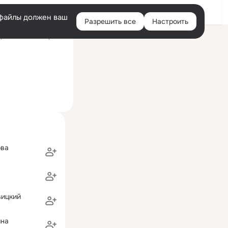
Войти
e-файлы должен ваш
Разрешить все
Настроить
Правая
ний визит: 18 мар 2011
колонка
ова
вицкий
ина