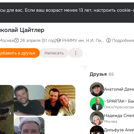
ы для вас. Если ваш возраст менее 13 лет, настроить cooki
Последн
колай Цайтлер
Москва
26 апреля (51 год)
РНИМУ им. Н.И. Пирогова, Российс
Подробне
обавить в друзья
Написать
Друзья
85
Анатолий Дем
~SPARTAK~ Ба
Омск/Красногор
Надежда Смел
Москва
Дильфуза Али