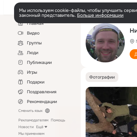
Мы используем cookie-файлы, чтобы улучшить сервис
законный представитель.
Больше информации
Левая
Главная
колонка
Ни
Видео
Группы
Люди
Д
Публикации
Игры
Фотографии
Подарки
Поздравления
Рекомендации
Сменить язык
Рекламодателям
Помощь
Новости
Ещё
Мы применяем