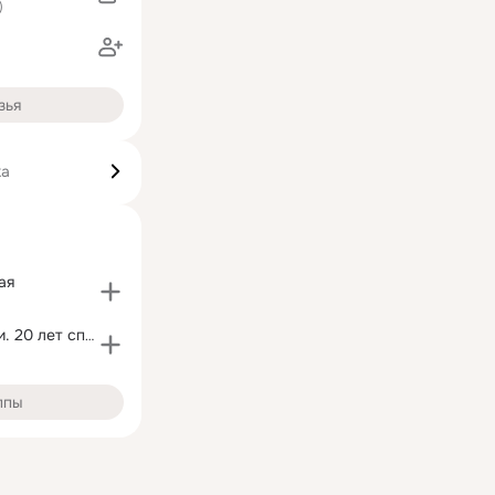
)
зья
ка
ая
Одноклассники. 20 лет спустя
ппы