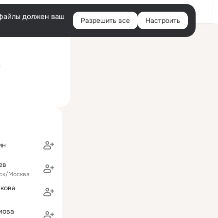
Войти
e-файлы должен ваш
Разрешить все
Настроить
Правая
ий визит: 12 ноя 2024
колонка
кий национальный исследовательский медицинский университет и
е
ин
ев
ск/Москва
кова
мова