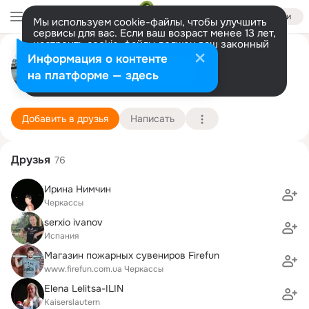
Войти
Мы используем cookie-файлы, чтобы улучшить
сервисы для вас. Если ваш возраст менее 13 лет,
настроить cookie-файлы должен ваш законный
Михаил Кириллов
представитель.
Больше информации
Информация о контенте
Разрешить все
Настроить
на платформе — здесь
Тринидад
1 декабря (44 года)
17 школа
Подробнее
Добавить в друзья
Написать
Друзья
76
Ирина Нимчин
Черкассы
serxio ivanov
Испания
Магазин пожарных сувениров Firefun
www.firefun.com.ua Черкассы
Elena Lelitsa-ILIN
Kaiserslautern