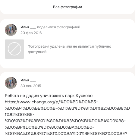
Все фотографии
Фид
Илья ____
поделился фотографией
20 фев 2016
Фотография удалена или не является публично 
доступной
Фид
Илья ____
30 сен 2015
Ребята не дадим уничтожить парк Кусково
https://www.change.org/p/%D0%BD%D0%B5-
%D0%B4%D0%BE%D0%BF%D1%83%D1%81%D1%82%D0%B8%D
1%82%D0%B5-
%D0%B2%D1%8B%D1%80%D1%83%D0%B1%D0%BA%D0%B8-
%D0%BF%D0%B0%D1%80%D0%BA%D0%B0-
%D0%BA%D1%83%D1%81%D0%BA%D0%BE%D0%B2%D0%BE?