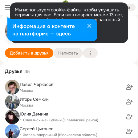
Войти
Мы используем cookie-файлы, чтобы улучшить
сервисы для вас. Если ваш возраст менее 13 лет,
настроить cookie-файлы должен ваш законный
Илья ____
представитель.
Больше информации
Информация о контенте
Разрешить все
Настроить
на платформе — здесь
Москва
11 декабря (47 лет)
453 школа
Подробнее
Добавить в друзья
Написать
Друзья
45
Павел Черкасов
Москва
Игорь Семкин
Москва
Юлия Демина
г. Славянск-на-Кубани (Славянский район)
Сергей Цыганов
г. Железнодорожный (Московская область)