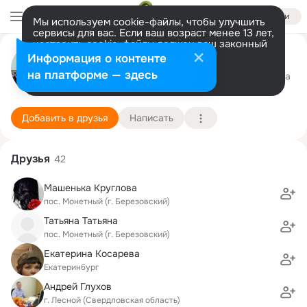
Войти
Мы используем cookie-файлы, чтобы улучшить
сервисы для вас. Если ваш возраст менее 13 лет,
настроить cookie-файлы должен ваш законный
Наталья Сероштанова (Серая)
представитель.
Больше информации
Информация о контенте
Разрешить все
Настроить
на платформе — здесь
Екатеринбург
9 марта (41 год)
10 школа
Подробнее
Добавить в друзья
Написать
Друзья
42
Машенька Круглова
пос. Монетный (г. Березовский)
Татьяна Татьяна
пос. Монетный (г. Березовский)
Екатерина Косарева
Екатеринбург
Андрей Глухов
г. Лесной (Свердловская область)