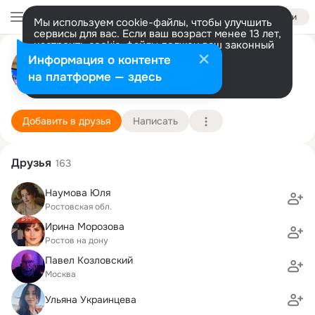
Войти
Мы используем cookie-файлы, чтобы улучшить
сервисы для вас. Если ваш возраст менее 13 лет,
настроить cookie-файлы должен ваш законный
Елена Васильева
представитель.
Больше информации
Информация о контенте
Разрешить все
Настроить
на платформе — здесь
Москва
11 мая (48 лет)
5 школа
Подробнее
Добавить в друзья
Написать
Друзья
163
Наумова Юля
Ростовская обл.
Ирина Морозова
Ростов на дону
Павел Козловский
Москва
Ульяна Украинцева