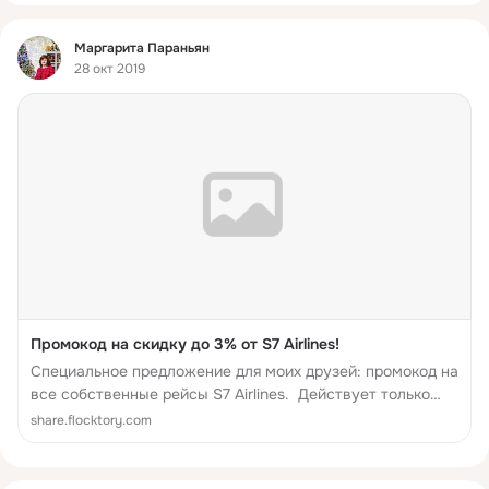
Фид
Маргарита Параньян
28 окт 2019
Промокод на скидку до 3% от S7 Airlines!
Специальное предложение для моих друзей: промокод на
все собственные рейсы S7 Airlines. Действует только
при покупке на s7.ru. Пользуйтесь!
share.flocktory.com