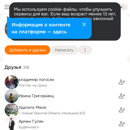
Войти
Мы используем cookie-файлы, чтобы улучшить
сервисы для вас. Если ваш возраст менее 13 лет,
настроить cookie-файлы должен ваш законный
Маргарита Параньян
представитель.
Больше информации
Информация о контенте
Разрешить все
Настроить
на платформе — здесь
Новый Уренгой
11 апреля (65 лет)
3 школа
Подробнее
Добавить в друзья
Написать
Друзья
318
владимир погосян
Ростов-на-Дону
Ирина Григорьянц
Удалите Меня
г. Новый Уренгой (Ямало-Ненецкий АО)
Армен Гулян
Будённовск