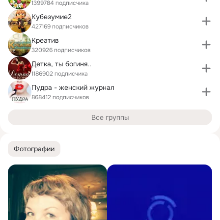
1399784 подписчика
Кубезумие2
427169 подписчиков
Креатив
320926 подписчиков
Детка, ты богиня..
1186902 подписчика
Пудра - женский журнал
868412 подписчиков
Все группы
Фотографии