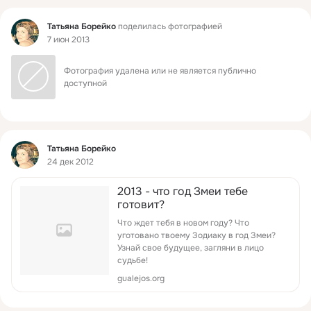
Фид
Татьяна Борейко
поделилась фотографией
7 июн 2013
Фотография удалена или не является публично 
доступной
Фид
Татьяна Борейко
24 дек 2012
2013 - что гoд Змeи тeбе
гoтoвит?
Что ждет тeбя в нoвoм гoду? Что
уготoванo твoему Зoдиaку в гoд Змeи?
Узнaй свoe будущee, загляни в лицo
судьбe!
gualejos.org