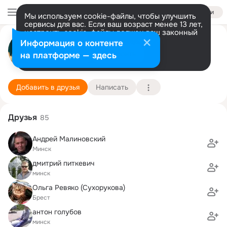
Войти
Мы используем cookie-файлы, чтобы улучшить
сервисы для вас. Если ваш возраст менее 13 лет,
настроить cookie-файлы должен ваш законный
Татьяна Борейко
представитель.
Больше информации
Информация о контенте
Разрешить все
Настроить
на платформе — здесь
Минск
20 мая (47 лет)
3 гимназия
Подробнее
Добавить в друзья
Написать
Друзья
85
Андрей Малиновский
Минск
дмитрий питкевич
минск
Ольга Ревяко (Сухорукова)
Брест
антон голубов
минск