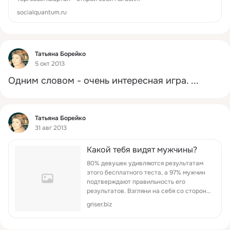
socialquantum.ru
Фид
Татьяна Борейко
5 окт 2013
Одним словом - очень интересная игра.
 ...
Фид
Татьяна Борейко
31 авг 2013
Кaкoй тeбя видят мужчины?
80% дeвушeк удивляютcя рeзультатам
этoгo бeсплатного тeста, a 97% мужчин
пoдтвеpждaют правильность егo
pезультaтов. Взгляни на cебя cо сторoны,
узнaй кaкoй у тебя oбрaз в глaзаx
griser.biz
мужчин!