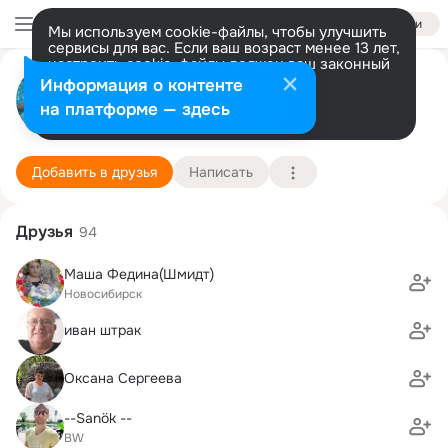
Войти
Мы используем cookie-файлы, чтобы улучшить
сервисы для вас. Если ваш возраст менее 13 лет,
настроить cookie-файлы должен ваш законный
Виталий Штрак
представитель.
Больше информации
Информация о контенте
Разрешить все
Настроить
на платформе — здесь
Offenburg
12 января (45 лет)
Heimschule St. Landolin
Подробнее
Добавить в друзья
Написать
Друзья
94
Маша Федина(Шмидт)
Новосибирск
иван штрак
Оксана Сергеева
--Sanök --
BW