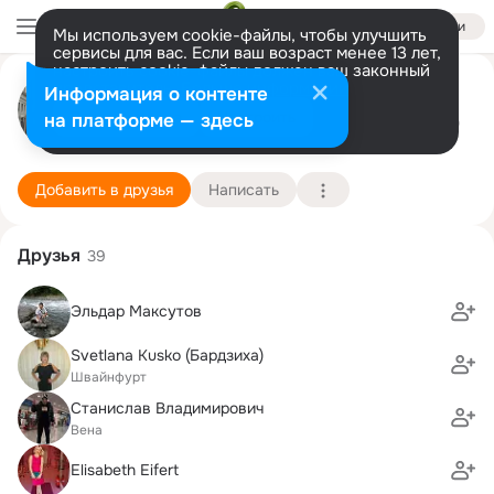
Войти
Мы используем cookie-файлы, чтобы улучшить
сервисы для вас. Если ваш возраст менее 13 лет,
настроить cookie-файлы должен ваш законный
Андрей Габерман
представитель.
Больше информации
Информация о контенте
Разрешить все
Настроить
на платформе — здесь
Schweinfurt.(Екатеринбург)
31 октября (49 лет)
6 школа
Подробнее
Добавить в друзья
Написать
Друзья
39
Эльдар Максутов
Svetlana Kusko (Бардзиха)
Швайнфурт
Станислав Владимирович
Вена
Elisabeth Eifert