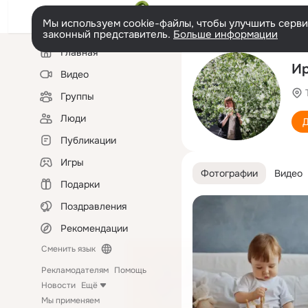
Мы используем cookie-файлы, чтобы улучшить сервис
законный представитель.
Больше информации
Левая
Главная
колонка
Ир
Видео
Группы
Люди
Д
Публикации
Игры
Фотографии
Видео
Подарки
Поздравления
Рекомендации
Сменить язык
Рекламодателям
Помощь
Новости
Ещё
Мы применяем