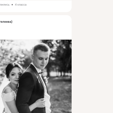
елились
4 класса
телеева)