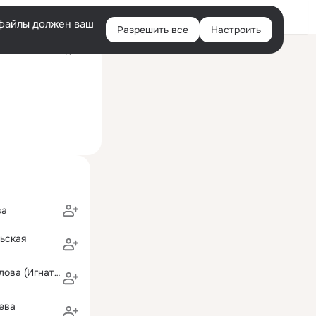
Войти
e-файлы должен ваш
Разрешить все
Настроить
Правая
Недавно
колонка
ва
ьская
Надежда Томилова (Игнатьева)
ева