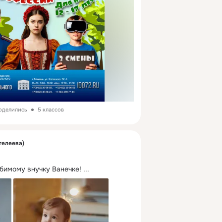
поделились
5 классов
телеева)
бимому внучку Ванечке!
 ...