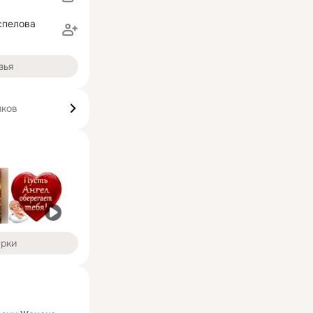
спелова
зья
иков
арки