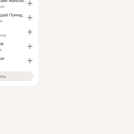
Интернет Магазин Женской одежды )))
ков
Минусинский край Помидорный рай
ов
иков
ов
а
цы
ппы