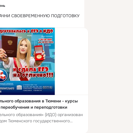
ень
АЧНИ СВОЕВРЕМЕННУЮ ПОДГОТОВКУ 
льного образования в Тюмени - курсы
 переобучения и переподготовки
ельного образования» (ИДО) организован
ом Тюменского государственного
рситета 29 ноября 1999 г. Д...