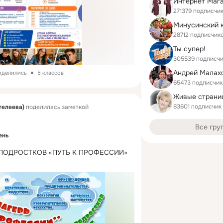
271379 подписчи
28712 подписчик
Ты супер!
305539 подписч
Андрей Малах
поделились
5 классов
65473 подписчик
Живые страни
83601 подписчик
телеева)
поделилась заметкой
Все гру
ень
ПОДРОСТКОВ «ПУТЬ К ПРОФЕССИИ» 