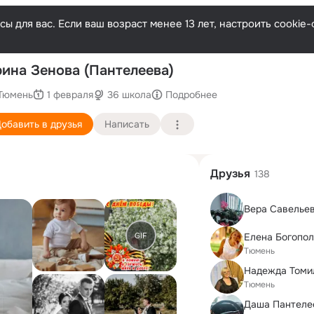
ы для вас. Если ваш возраст менее 13 лет, настроить cooki
ина Зенова (Пантелеева)
Тюмень
1 февраля
36 школа
Подробнее
обавить в друзья
Написать
Друзья
138
Вера Савелье
GIF
Елена Богопол
Тюмень
Тюмень
Даша Пантеле