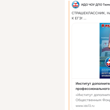
ИДО ЧОУ ДПО Тюм
СТРАШЕКЛАССНИК, Н
К ЕГЭ!
 ...
Институт дополните
профессионального
«Институт дополнит
Общественным Фонд
нефтегазового униве
www.ido72.ru