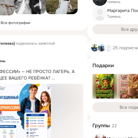
тюмень
Маргарита По
Тюмень
Все фотографии
Все дру
телеева)
поделилась заметкой
25 подписч
ень
Подарки
ФЕССИИ» — НЕ ПРОСТО ЛАГЕРЬ, А 
ЩЕЕ ВАШЕГО РЕБЁНКА?
 ...
Все под
Группы
22