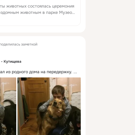
щиты животных состоялась церемония
ездомным животным в парке Музеон
ного народа, прессы, пришли
Леонид Ярмольник, Лариса Долина,
ий Маргулис. Говорили на...
поделилась заметкой
 - Кутищева
ал из родного дома на передержку.
 ...