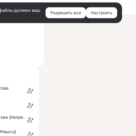
Войти
e-файлы должен ваш
Разрешить все
Настроить
Правая
ий визит: вчера 17:44
колонка
сова
Наталья Федотова (Непряхина)
(Мякота)