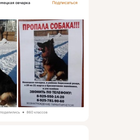
Подписаться
емецкая овчарка
 поделились
860 классов