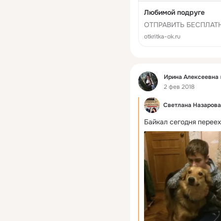
Любимой подруге
ОТПРАВИТЬ БЕСПЛАТН
otkritka-ok.ru
Фид
Ирина Алексеевна
2 фев 2018
Светлана Назарова
Байкал сегодня переех