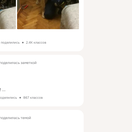
з поделились
2.4K классов
поделилась заметкой
!
 ...
поделились
867 классов
поделилась темой