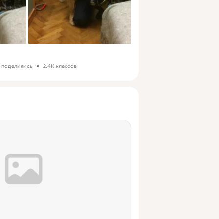
з поделились
2.4K классов