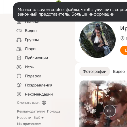
Мы используем cookie-файлы, чтобы улучшить сервис
законный представитель.
Больше информации
Левая
Главная
колонка
Ир
Видео
Группы
Люди
Д
Публикации
Игры
Фотографии
Видео
Подарки
Поздравления
Рекомендации
Сменить язык
GIF
Рекламодателям
Помощь
Новости
Ещё
Мы применяем