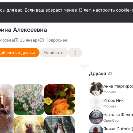
ы для вас. Если ваш возраст менее 13 лет, настроить cooki
Последн
ина Алексеевна
Москва
23 января
Подробнее
обавить в друзья
Написать
Друзья
41
Анна Мартиро
Москва
Игорь Ник
Москва
Оренбург
Янина Guthrie 