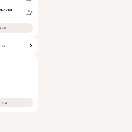
льская
зья
ков
арки