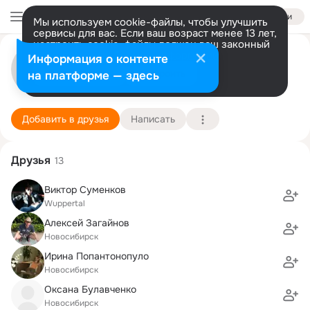
Войти
Мы используем cookie-файлы, чтобы улучшить
сервисы для вас. Если ваш возраст менее 13 лет,
настроить cookie-файлы должен ваш законный
Федор Живоглядов
представитель.
Больше информации
Информация о контенте
Разрешить все
Настроить
на платформе — здесь
Москва
30 мая (41 год)
1 школа
Подробнее
Добавить в друзья
Написать
Друзья
13
Виктор Суменков
Wuppertal
Алексей Загайнов
Новосибирск
Ирина Попантонопуло
Новосибирск
Оксана Булавченко
Новосибирск