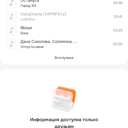
Останусь
03:38
Город 312
InstaDrama [VIPMP3.tv]
03:41
LOBODA
ВЫше
03:25
Елка
Дана Соколова, Соломона, Джей Мар [VIPMP3.ME]
02:20
Отпусти меня
Вся музыка
Информация доступна только
друзьям