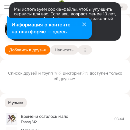
Войти
Мы используем cookie-файлы, чтобы улучшить
сервисы для вас. Если ваш возраст менее 13 лет,
настроить cookie-файлы должен ваш законный
☆♡ Виктория♡☆ Сухопарова
представитель.
Больше информации
Информация о контенте
Разрешить все
Настроить
на платформе — здесь
Бишкек (Пишпек, Фрунзе)
5 марта
Подробнее
Добавить в друзья
Написать
Список друзей и групп ☆♡ Виктории♡☆ доступен только
её друзьям.
Музыка
Времени осталось мало
03:44
Город 312