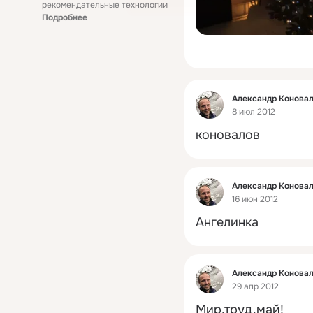
рекомендательные технологии
Подробнее
Фид
Александр Конова
8 июл 2012
коновалов
Фид
Александр Конова
16 июн 2012
Ангелинка
Фид
Александр Конова
29 апр 2012
Мир,труд,май!