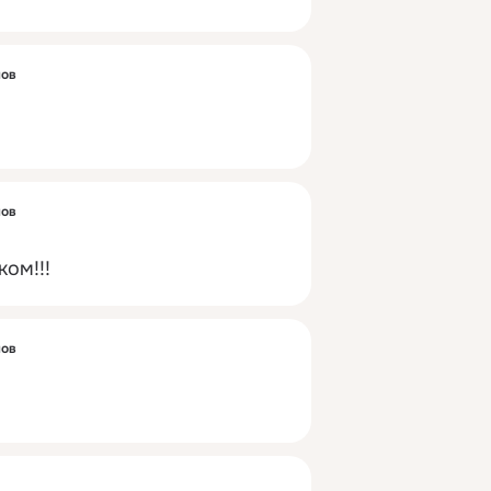
лов
лов
ом!!!
лов