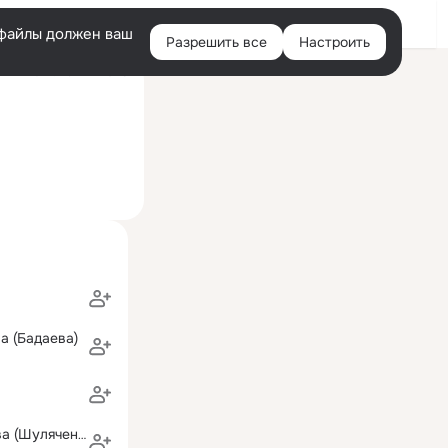
Войти
e-файлы должен ваш
Разрешить все
Настроить
Правая
ий визит: 29 янв 2025
колонка
а (Бадаева)
Елена Елисеева (Шуляченко)