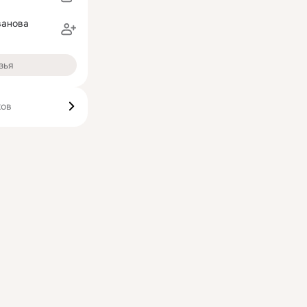
ванова
зья
ков