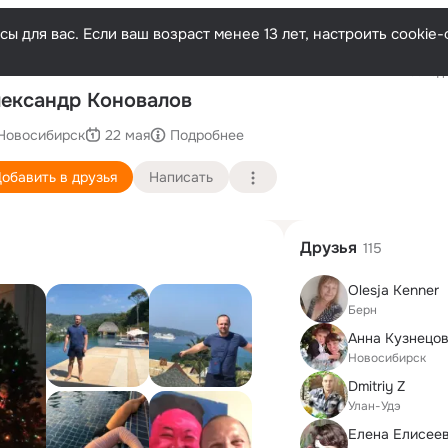
ы для вас. Если ваш возраст менее 13 лет, настроить cooki
Последн
ександр Коновалов
Новосибирск
22 мая
Подробнее
обавить в друзья
Написать
Друзья
115
Olesja Kenner
Берн
Анна Кузнецов
Новосибирск
Dmitriy Z
Улан-Удэ