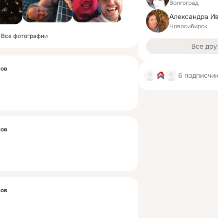
Волгоград
Александра И
Новосибирск
Все фотографии
Все дру
лов
6 подписчи
лов
лов