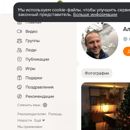
Мы используем cookie-файлы, чтобы улучшить сервис
законный представитель.
Больше информации
Левая
Главная
колонка
Ал
Видео
Группы
Люди
Д
Публикации
Игры
Фотографии
Подарки
Поздравления
Рекомендации
Сменить язык
Рекламодателям
Помощь
Новости
Ещё
Мы применяем