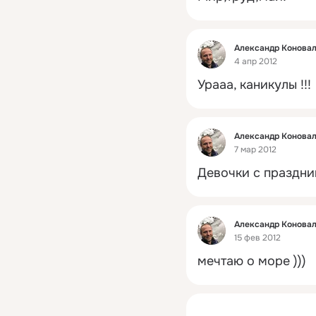
Фид
Александр Конова
4 апр 2012
Урааа, каникулы !!!
Фид
Александр Конова
7 мар 2012
Девочки с праздник
Фид
Александр Конова
15 фев 2012
мечтаю о море )))