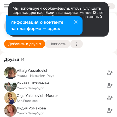
Войти
Мы используем cookie-файлы, чтобы улучшить
сервисы для вас. Если ваш возраст менее 13 лет,
настроить cookie-файлы должен ваш законный
представитель.
Больше информации
Екатерина Рябкова
Информация о контенте
Разрешить все
Настроить
на платформе — здесь
.
21 января
Подробнее
Добавить в друзья
Написать
Друзья
14
Vitaly Youzefovich
Модиин-Маккабим-Реут
Иннета Штильман
Санкт-Петербург
Olga Yakimovich-Maurer
San Francisco
Лидия Романова
Санкт-Петербург