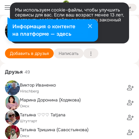
Войти
Мы используем cookie-файлы, чтобы улучшить
сервисы для вас. Если ваш возраст менее 13 лет,
настроить cookie-файлы должен ваш законный
Oльга Яковлева (Пяткина)
представитель.
Больше информации
Информация о контенте
Разрешить все
Настроить
на платформе — здесь
Stuttgart (ОМСК)
24 сентября (47 лет)
Горячеключевская школа
Подробнее
Добавить в друзья
Написать
Друзья
49
Виктор Иваненко
Hirschberg
Марина Доронина (Ходякова)
Омск
Татьяна ♡♡♡ Tatjana
Штутгарт
Татьяна Тришина (Савостьянова)
Омск