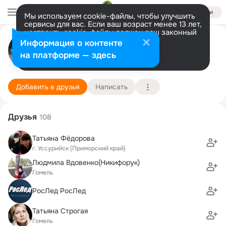
Войти
Мы используем cookie-файлы, чтобы улучшить
сервисы для вас. Если ваш возраст менее 13 лет,
настроить cookie-файлы должен ваш законный
Наталья Терешкова (Федченко)
представитель.
Больше информации
Информация о контенте
Разрешить все
Настроить
на платформе — здесь
Гомель
27 января
22 школа
Подробнее
Добавить в друзья
Написать
Друзья
108
Татьяна Фёдорова
г. Уссурийск (Приморский край)
Людмила Вдовенко(Никифорук)
Гомель
РосЛед РосЛед
Татьяна Строгая
Гомель