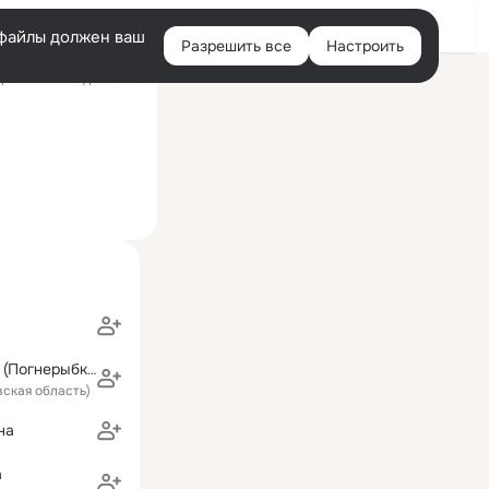
Войти
e-файлы должен ваш
Разрешить все
Настроить
Правая
ний визит: 9 дек 2023
колонка
Ирина Ялышко (Погнерыбко)
вская область)
на
а