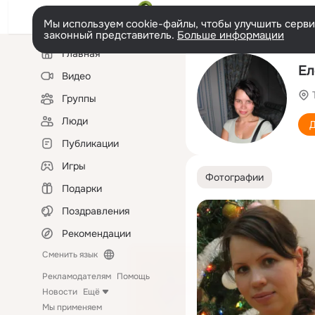
Мы используем cookie-файлы, чтобы улучшить сервис
законный представитель.
Больше информации
Левая
Главная
колонка
Eл
Видео
Группы
Люди
Д
Публикации
Игры
Фотографии
Подарки
Поздравления
Рекомендации
Сменить язык
Рекламодателям
Помощь
Новости
Ещё
Мы применяем