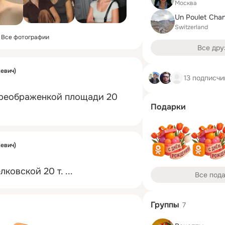
Москва
Un Poulet Cha
Switzerland
Все фотографии
Все дру
евич)
13 подписчи
ереображенкой площади 20 
Подарки
евич)
лковской 20 т.
 ...
Все под
Группы
7