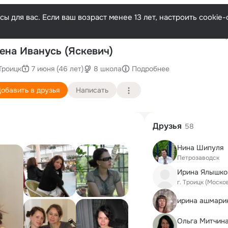
ы для вас. Если ваш возраст менее 13 лет, настроить cooki
Послед
ена Иванусь (Яскевич)
Троицк
7 июня (46 лет)
8 школа
Подробнее
обавить в друзья
Написать
Друзья
58
Нина Шипуля
Петрозаводск
г. Троицк (Моско
ирина ашмари
Ольга Митчин