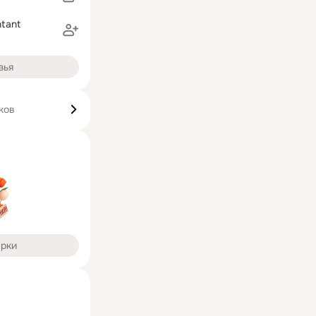
ntant
зья
ков
арки