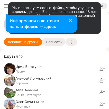
Войти
Мы используем cookie-файлы, чтобы улучшить
сервисы для вас. Если ваш возраст менее 13 лет,
настроить cookie-файлы должен ваш законный
Игорь Галасюк
представитель.
Больше информации
Информация о контенте
Разрешить все
Настроить
на платформе — здесь
СПб
27 ноября (52 года)
20 школа
Подробнее
Добавить в друзья
Написать
Друзья
10
Ирма Багатурия
Париж
Алексей Логуновский
Воронеж
Алла Аникина
Санкт-Петербург
Олег Овчинников
Мурманск