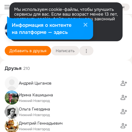
Войти
Мы используем cookie-файлы, чтобы улучшить
сервисы для вас. Если ваш возраст менее 13 лет,
настроить cookie-файлы должен ваш законный
Вадим Трухалёв
представитель.
Больше информации
Информация о контенте
Разрешить все
Настроить
на платформе — здесь
Нижний Новгород
13 августа (43 года)
1 гимназия
Подробнее
Добавить в друзья
Написать
Друзья
210
Андрей Цыганов
Ирина Кашицына
Нижний Новгород
Ольга Гнездина
Нижний Новгород
Дмитрий Геннадьевич
Нижний Новгород