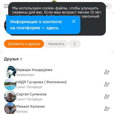
Войти
Мы используем cookie-файлы, чтобы улучшить
сервисы для вас. Если ваш возраст менее 13 лет,
настроить cookie-файлы должен ваш законный
Иван Забоев
представитель.
Больше информации
Информация о контенте
Разрешить все
Настроить
на платформе — здесь
Санкт-Петербург
19 июля (46 лет)
Художественно-реставрационный профессион
Подробнее
Добавить в друзья
Написать
Друзья
8
Варвара Кондаурова
Saarbrücken
НАДЯ Гусарова ( Филоненко)
Санкт-Петербург
Сергей Суменков
Санкт-Петербург
Михаил Калинин
Балхаш