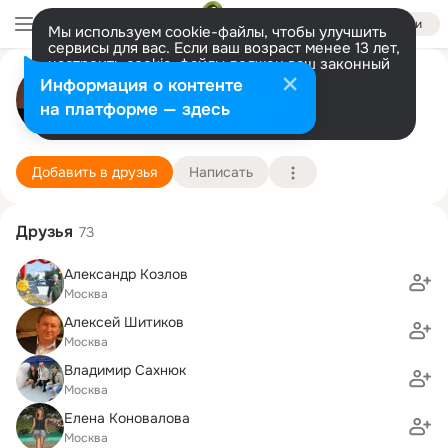
Войти
Мы используем cookie-файлы, чтобы улучшить
сервисы для вас. Если ваш возраст менее 13 лет,
настроить cookie-файлы должен ваш законный
Максим *Соболев*
представитель.
Больше информации
Информация о контенте
Разрешить все
Настроить
на платформе — здесь
Москва
7 августа (42 года)
22 экономико-технологический колледж
Подробнее
Добавить в друзья
Написать
Друзья
73
Александр Козлов
Москва
Алексей Шитиков
Москва
Владимир Сахнюк
Москва
Елена Коновалова
Москва