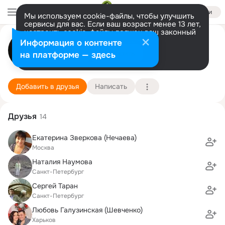
Войти
Мы используем cookie-файлы, чтобы улучшить
сервисы для вас. Если ваш возраст менее 13 лет,
настроить cookie-файлы должен ваш законный
Ольга Кузьмина
представитель.
Больше информации
Информация о контенте
Разрешить все
Настроить
на платформе — здесь
Санкт-Петербург
23 ноября (47 лет)
Санкт-Петербургский физико-механический ин
Подробнее
Добавить в друзья
Написать
Друзья
14
Екатерина Зверкова (Нечаева)
Москва
Наталия Наумова
Санкт-Петербург
Сергей Таран
Санкт-Петербург
Любовь Галузинская (Шевченко)
Харьков