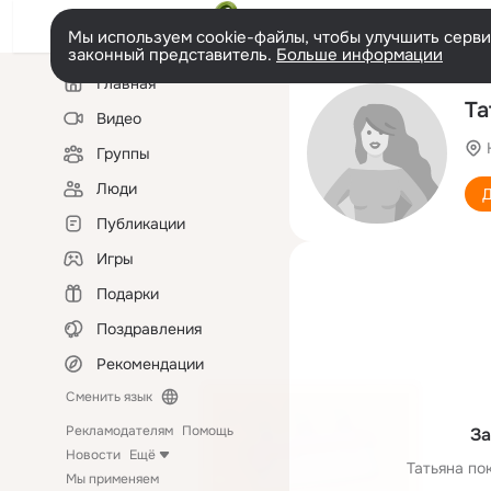
Мы используем cookie-файлы, чтобы улучшить сервис
законный представитель.
Больше информации
Левая
Главная
колонка
Та
Видео
Группы
Люди
Д
Публикации
Игры
Подарки
Поздравления
Рекомендации
Сменить язык
Рекламодателям
Помощь
За
Новости
Ещё
Татьяна по
Мы применяем