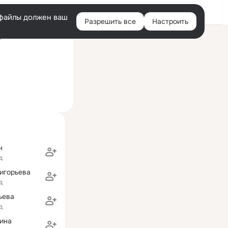
Войти
e-файлы должен ваш
Разрешить все
Настроить
Правая
ний визит: 14 окт 2016
колонка
н
д
игорьева
д
ьева
д
ина