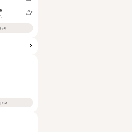
а
д
зья
арки