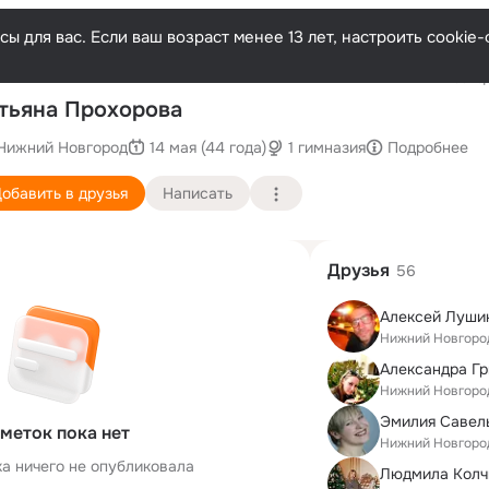
ы для вас. Если ваш возраст менее 13 лет, настроить cooki
Послед
тьяна Прохорова
Нижний Новгород
14 мая (44 года)
1 гимназия
Подробнее
обавить в друзья
Написать
Друзья
56
Алексей Луши
Нижний Новгоро
Александра Гр
Нижний Новгоро
Эмилия Савел
меток пока нет
Нижний Новгоро
ка ничего не опубликовала
Людмила Колч