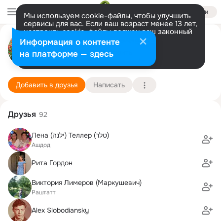
Войти
Мы используем cookie-файлы, чтобы улучшить
сервисы для вас. Если ваш возраст менее 13 лет,
настроить cookie-файлы должен ваш законный
Инна Зальцман
представитель.
Больше информации
Информация о контенте
Разрешить все
Настроить
на платформе — здесь
Торонто
6 января (53 года)
3 школа
Подробнее
Добавить в друзья
Написать
Друзья
92
Лена (ילנה) Теллер (טלר)
Ашдод
Рита Гордон
Виктория Лимеров (Маркушевич)
Раштатт
Alex Slobodiansky