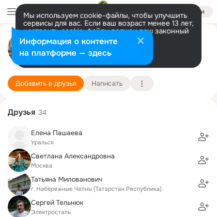
Войти
Мы используем cookie-файлы, чтобы улучшить
сервисы для вас. Если ваш возраст менее 13 лет,
настроить cookie-файлы должен ваш законный
Igor' Трухачёв
представитель.
Больше информации
Информация о контенте
Разрешить все
Настроить
на платформе — здесь
Москва
30 июня (57 лет)
8 школа
Подробнее
Добавить в друзья
Написать
Друзья
34
Елена Пашаева
Уральск
Светлана Александровна
Москва
Татьяна Милованович
г. Набережные Челны (Татарстан Республика)
Сергей Тельнюк
Электросталь