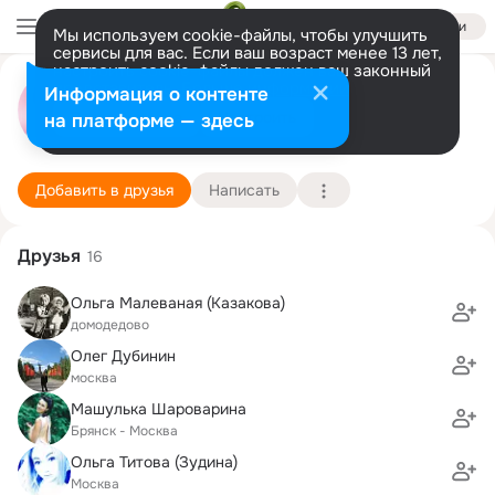
Войти
Мы используем cookie-файлы, чтобы улучшить
сервисы для вас. Если ваш возраст менее 13 лет,
настроить cookie-файлы должен ваш законный
Евгения Юсова (Шустова)
представитель.
Больше информации
Информация о контенте
Разрешить все
Настроить
на платформе — здесь
Москва
14 марта (48 лет)
ООО "НИИ экономики связи и информатики "Ин
Подробнее
Добавить в друзья
Написать
Друзья
16
Ольга Малеваная (Казакова)
домодедово
Олег Дубинин
москва
Машулька Шароварина
Брянск - Москва
Ольга Титова (Зудина)
Москва