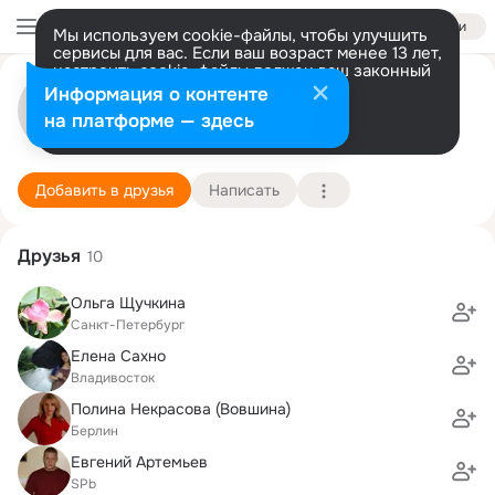
Войти
Мы используем cookie-файлы, чтобы улучшить
сервисы для вас. Если ваш возраст менее 13 лет,
настроить cookie-файлы должен ваш законный
Ренат Кутуев
представитель.
Больше информации
Информация о контенте
Разрешить все
Настроить
на платформе — здесь
Санкт-Петербург
7 марта (46 лет)
Детская музыкальная школа им. Н.А. Римского
Подробнее
Добавить в друзья
Написать
Друзья
10
Ольга Щучкина
Санкт-Петербург
Елена Сахно
Владивосток
Полина Некрасова (Вовшина)
Берлин
Евгений Артемьев
SPb