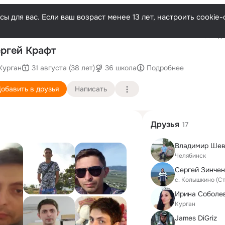
ы для вас. Если ваш возраст менее 13 лет, настроить cooki
Последн
ргей Крафт
Курган
31 августа (38 лет)
36 школа
Подробнее
обавить в друзья
Написать
Друзья
17
Владимир Шев
Челябинск
Сергей Зинчен
с. Колышкино (С
Ирина Соболе
Курган
James DiGriz