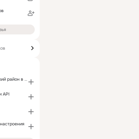
ов
зья
ков
Старополтавский район в точке - RU
и API
 настроения