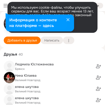
Войти
Мы используем cookie-файлы, чтобы улучшить
сервисы для вас. Если ваш возраст менее 13 лет,
настроить cookie-файлы должен ваш законный
Наталия Рябыкина
представитель.
Больше информации
Информация о контенте
Разрешить все
Настроить
на платформе — здесь
Великий Новгород
10 февраля (47 лет)
Подробнее
Добавить в друзья
Написать
Друзья
40
Людмила Юстюженкова
Брянск
Нина Юлаева
Великий Новгород
елена шкутова
Великий Новгород
елена шкутова
Великий Новгород