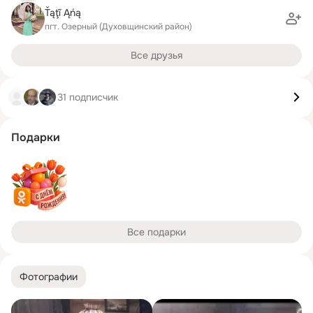
Ťąţĩ Ąńą
пгт. Озерный (Духовщинский район)
Все друзья
31 подписчик
Подарки
Все подарки
Фотографии