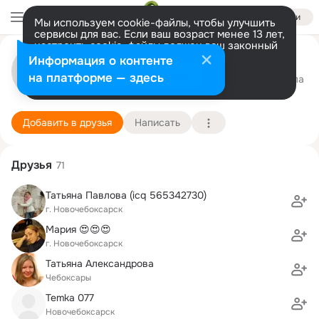
Войти
Мы используем cookie-файлы, чтобы улучшить
сервисы для вас. Если ваш возраст менее 13 лет,
настроить cookie-файлы должен ваш законный
Антон Артюшин
представитель.
Больше информации
Информация о контенте
Разрешить все
Настроить
на платформе — здесь
Чебоксары
29 января (43 года)
13 школа
Подробнее
Добавить в друзья
Написать
Друзья
71
Татьяна Павлова (icq 565342730)
г. Новочебоксарск
Мария 😍😍😍
г. Новочебоксарск
Татьяна Александрова
Чебоксары
Temka 077
Новочебоксарск