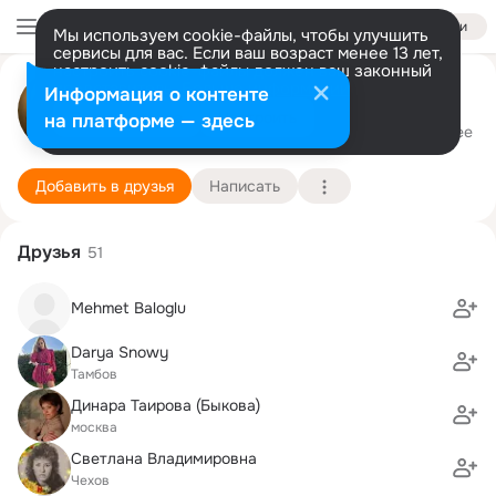
Войти
Мы используем cookie-файлы, чтобы улучшить
сервисы для вас. Если ваш возраст менее 13 лет,
настроить cookie-файлы должен ваш законный
представитель.
Больше информации
Жанна Матушкина
Информация о контенте
Разрешить все
Настроить
на платформе — здесь
Москва
25 ноября
1 школа
Подробнее
Добавить в друзья
Написать
Друзья
51
Mehmet Baloglu
Darya Snowy
Тамбов
Динара Таирова (Быкова)
москва
Светлана Владимировна
Чехов