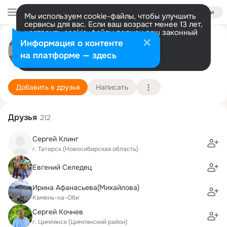
Войти
Мы используем cookie-файлы, чтобы улучшить
сервисы для вас. Если ваш возраст менее 13 лет,
настроить cookie-файлы должен ваш законный
Wladimir Sobko
представитель.
Больше информации
Информация о контенте
Разрешить все
Настроить
на платформе — здесь
gelsenkirchen
10 июля (60 лет)
9 школа
Подробнее
Добавить в друзья
Написать
Друзья
212
Сергей Клинг
г. Татарск (Новосибирская область)
Евгений Селедец
Ирина Афанасьева(Михайлова)
Камень-на-Оби
Сергей Кочнев
г. Цимлянск (Цимлянский район)