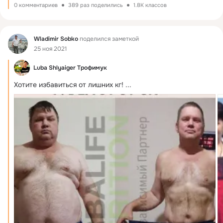
0 комментариев
389 раз поделились
1.8K классов
Фид
Wladimir Sobko
поделился заметкой
25 ноя 2021
Luba Shlyaiger Трофимук
Хотите избавиться от лишних кг!
 ...