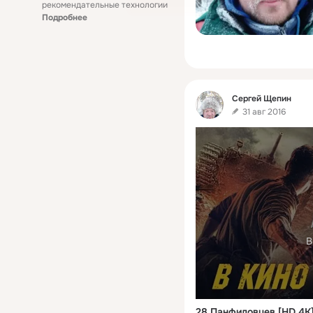
рекомендательные технологии
Подробнее
Фид
Сергей Щепин
31 авг 2016
В
28 Панфиловцев [HD 4K]