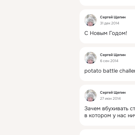
Фид
Сергей Щепин
31 дек 2014
С Новым Годом!
Фид
Сергей Щепин
6 сен 2014
potato battle chall
Фид
Сергей Щепин
27 июн 2014
Зачем вбухивать ст
в котором у нас ни