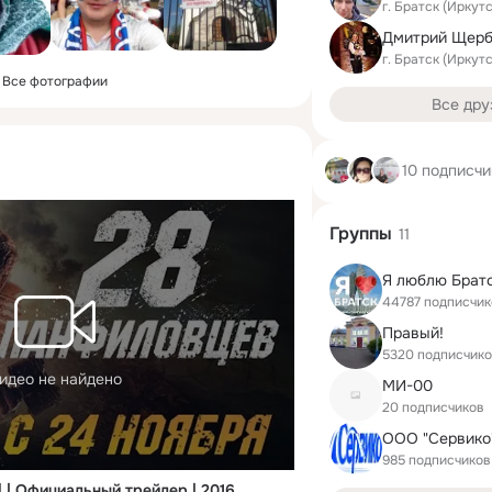
г. Братск (Иркут
Дмитрий Щерб
г. Братск (Иркут
Все фотографии
Все дру
10 подписчи
Группы
11
Я люблю Брат
44787 подписчик
Правый!
5320 подписчик
идео не найдено
МИ-00
20 подписчиков
ООО "Сервико
985 подписчиков
 | Официальный трейлер | 2016