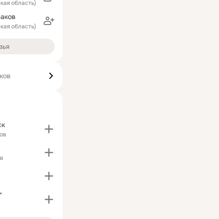
ская область)
аков
ская область)
зья
ков
ск
ов
ов
"