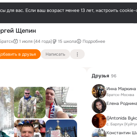
ы для вас. Если ваш возраст менее 13 лет, настроить cooki
Последн
ргей Щепин
Братск
1 июля (44 года)
15 школа
Подробнее
обавить в друзья
Написать
Друзья
96
Инна Маркина
Братск-Москва
Елена Роднин
.
((Antonida Byko
с. Барлук (Куйту
Константин Ш