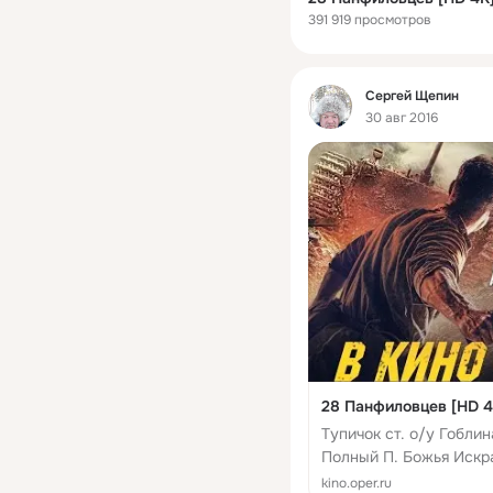
391 919 просмотров
Фид
Сергей Щепин
30 авг 2016
28 Панфиловцев [HD 4
Тупичок ст. о/у Гоблин
Полный П. Божья Искр
kino.oper.ru