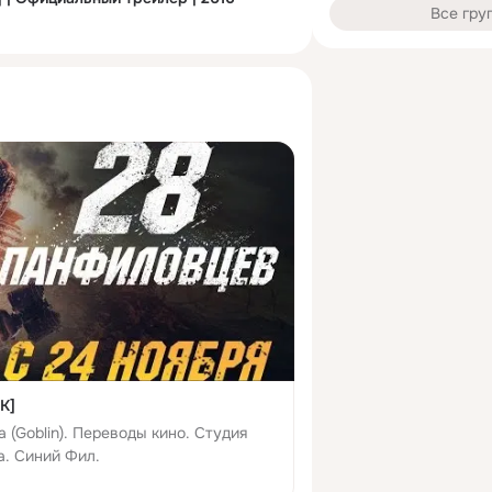
Все гру
K]
а (Goblin). Переводы кино. Студия
а. Синий Фил.