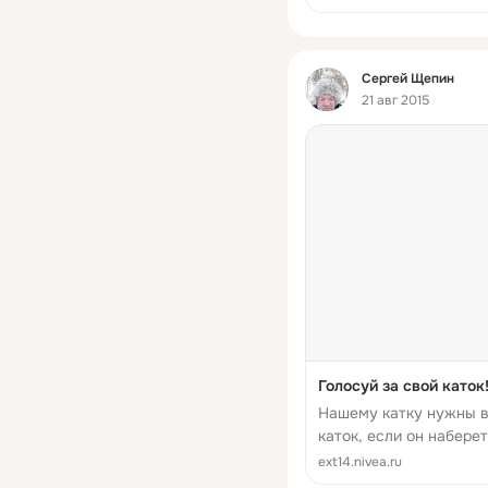
Фид
Сергей Щепин
21 авг 2015
Голосуй за свой каток
Нашему катку нужны в
каток, если он набере
сайте!
ext14.nivea.ru