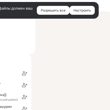
Войти
e-файлы должен ваш
Разрешить все
Настроить
Правая
ий визит: 10 мая 2022
колонка
а
va))
нский район)
ашурин