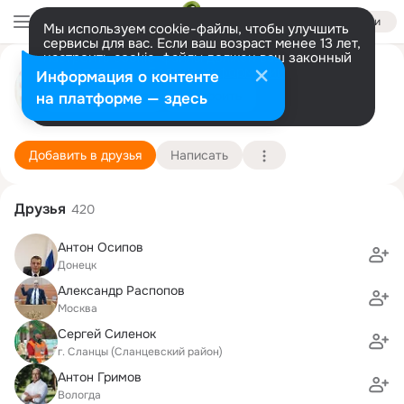
Войти
Мы используем cookie-файлы, чтобы улучшить
сервисы для вас. Если ваш возраст менее 13 лет,
настроить cookie-файлы должен ваш законный
Мария Воропаева
представитель.
Больше информации
Информация о контенте
Разрешить все
Настроить
на платформе — здесь
Москва
8 ноября (39 лет)
5 школа
Подробнее
Добавить в друзья
Написать
Друзья
420
Антон Осипов
Донецк
Александр Распопов
Москва
Сергей Силенок
г. Сланцы (Сланцевский район)
Антон Гримов
Вологда