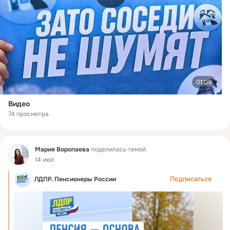
01:09
Видео
74 просмотра
Фид
Мария Воропаева
поделилась темой
14 июл
Подписаться
ЛДПР. Пенсионеры России