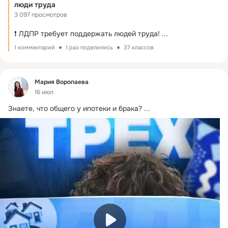
люди труда
3 097 просмотров
❗️ ЛДПР требует поддержать людей труда!
 ...
1 комментарий
1 раз поделились
37 классов
Фид
Мария Воропаева
16 июл
Знаете, что общего у ипотеки и брака?
 ...