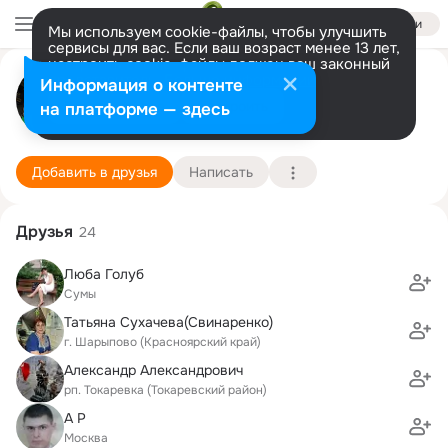
Войти
Мы используем cookie-файлы, чтобы улучшить
сервисы для вас. Если ваш возраст менее 13 лет,
настроить cookie-файлы должен ваш законный
Кристина Багрий(Шматова)
представитель.
Больше информации
Информация о контенте
Разрешить все
Настроить
на платформе — здесь
Санкт-Петербург
5 апреля (40 лет)
109 школа
Подробнее
Добавить в друзья
Написать
Друзья
24
Люба Голуб
Сумы
Татьяна Сухачева(Свинаренко)
г. Шарыпово (Красноярский край)
Александр Александрович
рп. Токаревка (Токаревский район)
А Р
Москва